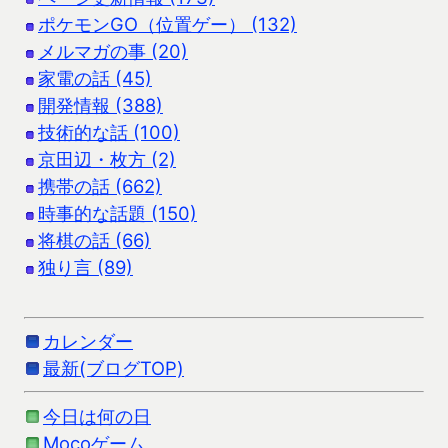
ポケモンGO（位置ゲー） (132)
メルマガの事 (20)
家電の話 (45)
開発情報 (388)
技術的な話 (100)
京田辺・枚方 (2)
携帯の話 (662)
時事的な話題 (150)
将棋の話 (66)
独り言 (89)
カレンダー
最新(ブログTOP)
今日は何の日
Mocoゲーム