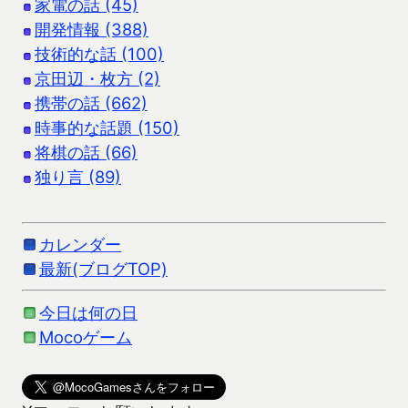
家電の話 (45)
開発情報 (388)
技術的な話 (100)
京田辺・枚方 (2)
携帯の話 (662)
時事的な話題 (150)
将棋の話 (66)
独り言 (89)
カレンダー
最新(ブログTOP)
今日は何の日
Mocoゲーム