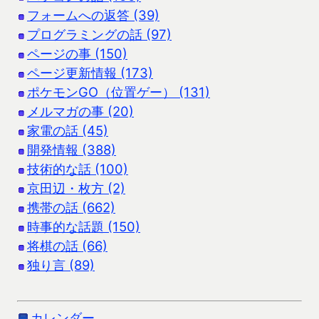
フォームへの返答 (39)
プログラミングの話 (97)
ページの事 (150)
ページ更新情報 (173)
ポケモンGO（位置ゲー） (131)
メルマガの事 (20)
家電の話 (45)
開発情報 (388)
技術的な話 (100)
京田辺・枚方 (2)
携帯の話 (662)
時事的な話題 (150)
将棋の話 (66)
独り言 (89)
カレンダー