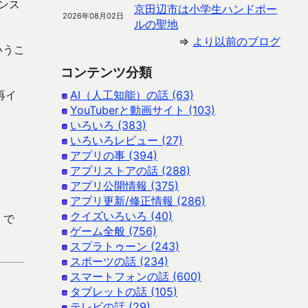
インス
京田辺市は小学生ハンドボー
2026年08月02日
ルの聖地
⇒
より以前のブログ
いうこ
コンテンツ分類
再イ
AI（人工知能）の話 (63)
YouTuberと動画サイト (103)
いろいろ (383)
いろいろレビュー (27)
アプリの事 (394)
アプリストアの話 (288)
アプリ公開情報 (375)
アプリ更新/修正情報 (286)
クイズいろいろ (40)
 で
ゲーム全般 (756)
スプラトゥーン (243)
スポーツの話 (234)
スマートフォンの話 (600)
タブレットの話 (105)
テレビの話 (29)