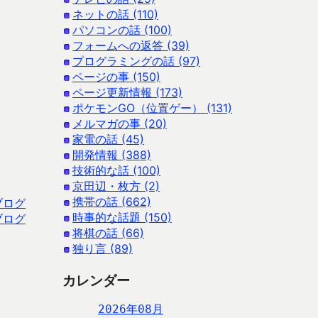
ネットの話 (110)
パソコンの話 (100)
フォームへの返答 (39)
プログラミングの話 (97)
ページの事 (150)
ページ更新情報 (173)
ポケモンGO（位置ゲー） (131)
メルマガの事 (20)
家電の話 (45)
開発情報 (388)
技術的な話 (100)
京田辺・枚方 (2)
携帯の話 (662)
ブログ
時事的な話題 (150)
ブログ
将棋の話 (66)
独り言 (89)
カレンダー
2026年08月