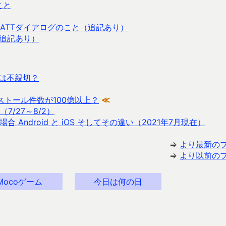
こと
ATTダイアログのこと（追記あり）
（追記あり）
は不親切？
のインストール件数が100億以上？
≪
7/27～8/2）
ndroid と iOS そしてその違い（2021年7月現在）
⇒
より最新の
⇒
より以前の
Mocoゲーム
今日は何の日