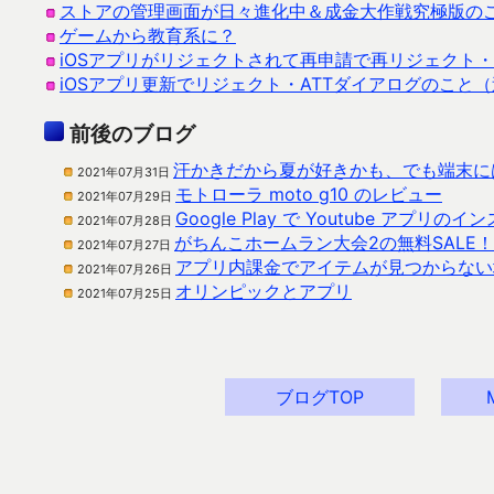
ストアの管理画面が日々進化中＆成金大作戦究極版の
ゲームから教育系に？
iOSアプリがリジェクトされて再申請で再リジェクト・
iOSアプリ更新でリジェクト・ATTダイアログのこと
前後のブログ
汗かきだから夏が好きかも、でも端末に
2021年07月31日
モトローラ moto g10 のレビュー
2021年07月29日
Google Play で Youtube アプリ
2021年07月28日
がちんこホームラン大会2の無料SALE！（
2021年07月27日
アプリ内課金でアイテムが見つからない場合 A
2021年07月26日
オリンピックとアプリ
2021年07月25日
ブログTOP