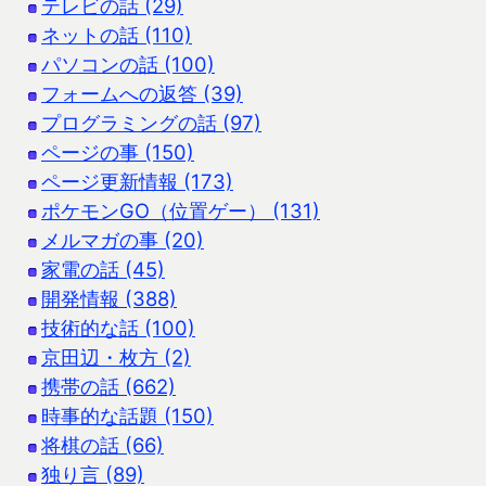
テレビの話 (29)
ネットの話 (110)
パソコンの話 (100)
フォームへの返答 (39)
プログラミングの話 (97)
ページの事 (150)
ページ更新情報 (173)
ポケモンGO（位置ゲー） (131)
メルマガの事 (20)
家電の話 (45)
開発情報 (388)
技術的な話 (100)
京田辺・枚方 (2)
携帯の話 (662)
時事的な話題 (150)
将棋の話 (66)
独り言 (89)