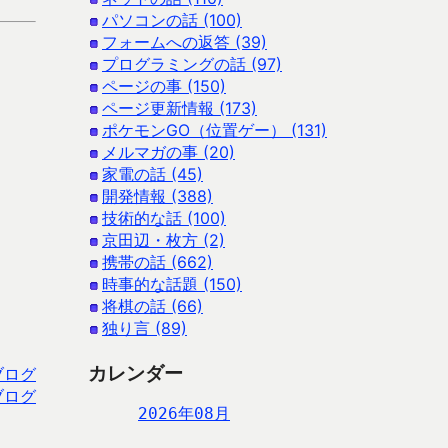
パソコンの話 (100)
フォームへの返答 (39)
プログラミングの話 (97)
ページの事 (150)
ページ更新情報 (173)
ポケモンGO（位置ゲー） (131)
メルマガの事 (20)
家電の話 (45)
開発情報 (388)
技術的な話 (100)
京田辺・枚方 (2)
携帯の話 (662)
時事的な話題 (150)
将棋の話 (66)
独り言 (89)
カレンダー
ブログ
ブログ
2026年08月