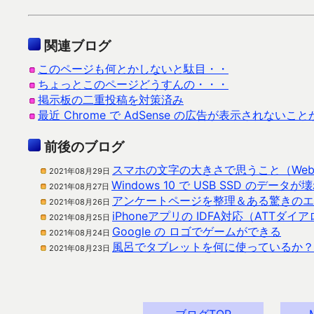
関連ブログ
このページも何とかしないと駄目・・
ちょっとこのページどうすんの・・・
掲示板の二重投稿を対策済み
最近 Chrome で AdSense の広告が表示されないこ
前後のブログ
スマホの文字の大きさで思うこと（We
2021年08月29日
Windows 10 で USB SSD のデ
2021年08月27日
アンケートページを整理＆ある驚きのエ
2021年08月26日
iPhoneアプリの IDFA対応（ATT
2021年08月25日
Google の ロゴでゲームができる
2021年08月24日
風呂でタブレットを何に使っているか？
2021年08月23日