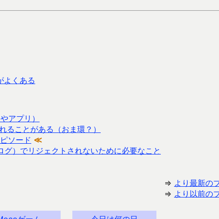
とがよくある
bやアプリ）
ータが壊れることがある（おま環？）
ピソード
≪
ダイアログ）でリジェクトされないために必要なこと
⇒
より最新の
⇒
より以前の