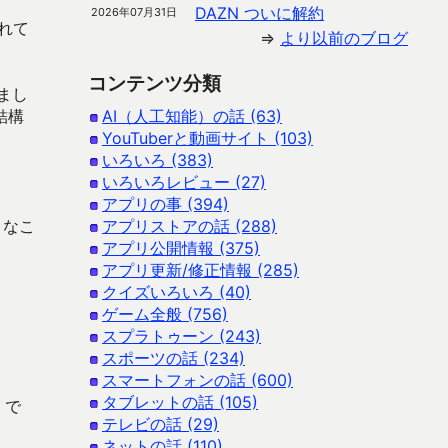
DAZN ついに解約
2026年07月31日
れて
⇒
より以前のブログ
コンテンツ分類
まし
結構
AI（人工知能）の話 (63)
YouTuberと動画サイト (103)
いろいろ (383)
いろいろレビュー (27)
アプリの事 (394)
うなこ
アプリストアの話 (288)
アプリ公開情報 (375)
アプリ更新/修正情報 (285)
クイズいろいろ (40)
ゲーム全般 (756)
スプラトゥーン (243)
スポーツの話 (234)
スマートフォンの話 (600)
タブレットの話 (105)
 で
テレビの話 (29)
ネットの話 (110)