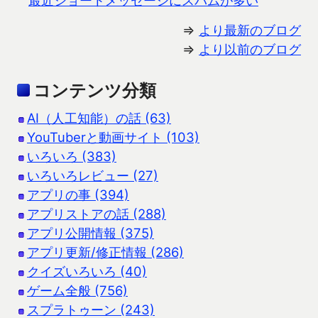
⇒
より最新のブログ
⇒
より以前のブログ
コンテンツ分類
AI（人工知能）の話 (63)
YouTuberと動画サイト (103)
いろいろ (383)
いろいろレビュー (27)
アプリの事 (394)
アプリストアの話 (288)
アプリ公開情報 (375)
アプリ更新/修正情報 (286)
クイズいろいろ (40)
ゲーム全般 (756)
スプラトゥーン (243)