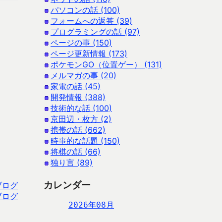
パソコンの話 (100)
フォームへの返答 (39)
プログラミングの話 (97)
ページの事 (150)
ページ更新情報 (173)
ポケモンGO（位置ゲー） (131)
メルマガの事 (20)
家電の話 (45)
開発情報 (388)
技術的な話 (100)
京田辺・枚方 (2)
携帯の話 (662)
時事的な話題 (150)
将棋の話 (66)
独り言 (89)
カレンダー
ブログ
ブログ
2026年08月