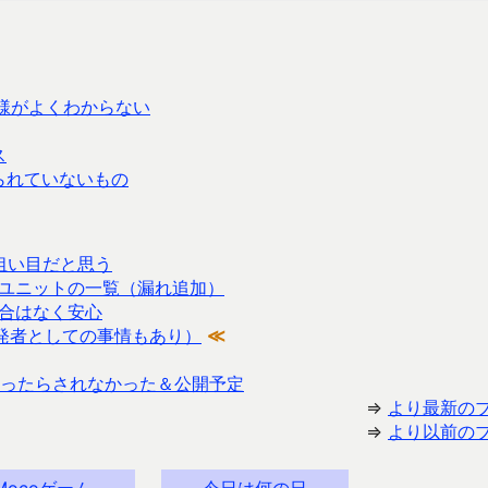
仕様がよくわからない
ス
られていないもの
に狙い目だと思う
ユニットの一覧（漏れ追加）
合はなく安心
（開発者としての事情もあり）
≪
ったらされなかった＆公開予定
⇒
より最新の
⇒
より以前の