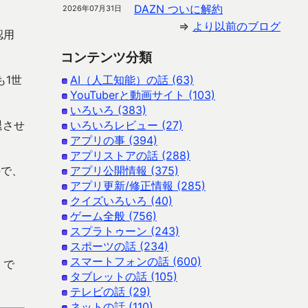
DAZN ついに解約
2026年07月31日
⇒
より以前のブログ
認用
コンテンツ分類
も1世
AI（人工知能）の話 (63)
YouTuberと動画サイト (103)
いろいろ (383)
退させ
いろいろレビュー (27)
アプリの事 (394)
アプリストアの話 (288)
ので、
アプリ公開情報 (375)
アプリ更新/修正情報 (285)
クイズいろいろ (40)
ゲーム全般 (756)
スプラトゥーン (243)
スポーツの話 (234)
スマートフォンの話 (600)
 で
タブレットの話 (105)
テレビの話 (29)
ネットの話 (110)