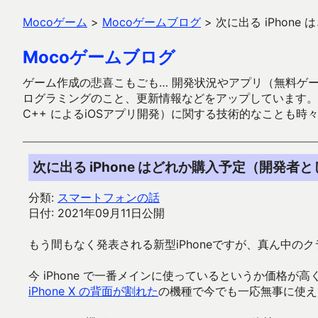
Mocoゲーム
>
Mocoゲームブログ
>
次に出る iPhon
Mocoゲームブログ
ゲーム作成の悲喜こもごも… 開発状況やアプリ（無料ゲーム多
ログラミングのこと、更新情報などをアップしています。ガラケー時代
C++ によるiOSアプリ開発）に関する技術的なことも時
次に出る iPhone はどれか購入予定（開発者
分類:
スマートフォンの話
日付: 2021年09月11日公開
もう間もなく発表される新型iPhoneですが、真ん中の
今 iPhone で一番メインに使っているというか価格が高く
iPhone X の背面が割れた
の機種で今でも一応無事に使え