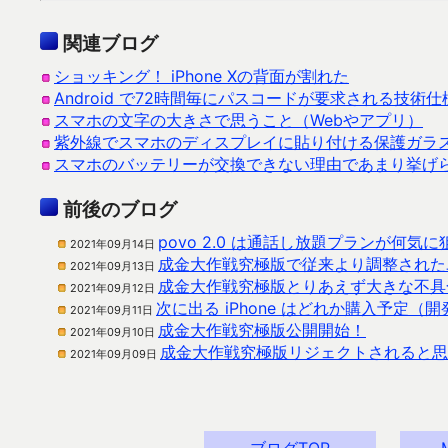
関連ブログ
ショッキング！ iPhone Xの背面が割れた
Android で72時間毎にパスコードが要求される技術
スマホの文字の大きさで思うこと（Webやアプリ）
紫外線でスマホのディスプレイに貼り付ける保護ガラ
スマホのバッテリーが交換できない理由であまり挙げ
前後のブログ
povo 2.0 は通話し放題プランが何気
2021年09月14日
成金大作戦究極版で従来より調整された
2021年09月13日
成金大作戦究極版とりあえず大きな不具
2021年09月12日
次に出る iPhone はどれか購入予定
2021年09月11日
成金大作戦究極版公開開始！
2021年09月10日
成金大作戦究極版リジェクトされると思
2021年09月09日