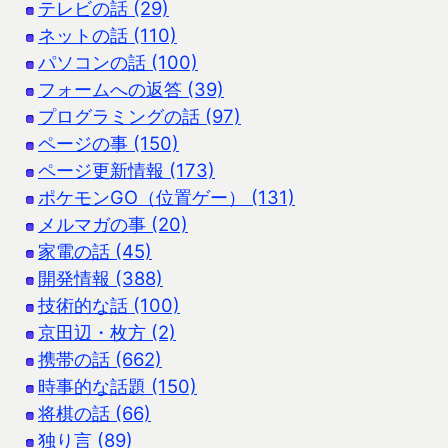
テレビの話 (29)
ネットの話 (110)
パソコンの話 (100)
フォームへの返答 (39)
プログラミングの話 (97)
ページの事 (150)
ページ更新情報 (173)
ポケモンGO（位置ゲー） (131)
メルマガの事 (20)
家電の話 (45)
開発情報 (388)
技術的な話 (100)
京田辺・枚方 (2)
携帯の話 (662)
時事的な話題 (150)
将棋の話 (66)
独り言 (89)