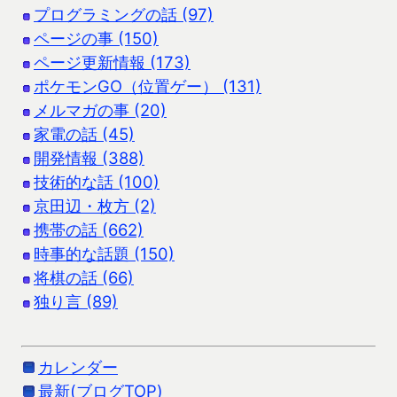
プログラミングの話 (97)
ページの事 (150)
ページ更新情報 (173)
ポケモンGO（位置ゲー） (131)
メルマガの事 (20)
家電の話 (45)
開発情報 (388)
技術的な話 (100)
京田辺・枚方 (2)
携帯の話 (662)
時事的な話題 (150)
将棋の話 (66)
独り言 (89)
カレンダー
最新(ブログTOP)