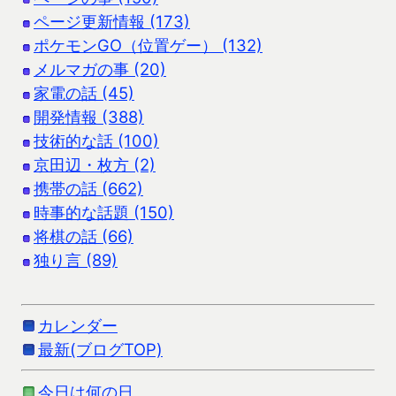
ページ更新情報 (173)
ポケモンGO（位置ゲー） (132)
メルマガの事 (20)
家電の話 (45)
開発情報 (388)
技術的な話 (100)
京田辺・枚方 (2)
携帯の話 (662)
時事的な話題 (150)
将棋の話 (66)
独り言 (89)
カレンダー
最新(ブログTOP)
今日は何の日