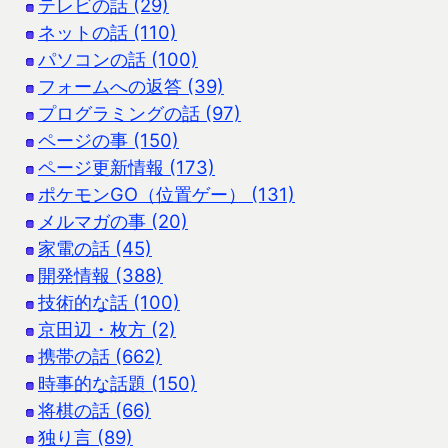
テレビの話 (29)
ネットの話 (110)
パソコンの話 (100)
フォームへの返答 (39)
プログラミングの話 (97)
ページの事 (150)
ページ更新情報 (173)
ポケモンGO（位置ゲー） (131)
メルマガの事 (20)
家電の話 (45)
開発情報 (388)
技術的な話 (100)
京田辺・枚方 (2)
携帯の話 (662)
時事的な話題 (150)
将棋の話 (66)
独り言 (89)