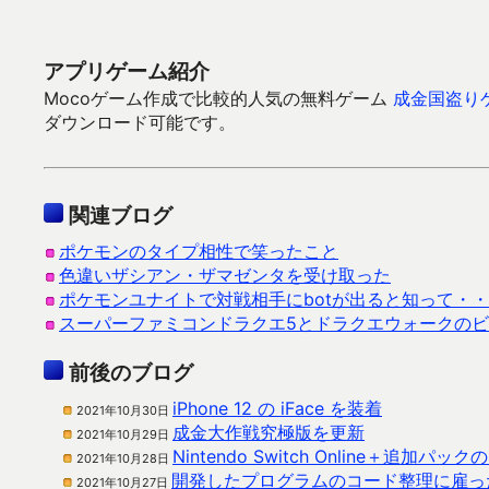
アプリゲーム紹介
Mocoゲーム作成で比較的人気の無料ゲーム
成金国盗り
ダウンロード可能です。
関連ブログ
ポケモンのタイプ相性で笑ったこと
色違いザシアン・ザマゼンタを受け取った
ポケモンユナイトで対戦相手にbotが出ると知って・・
スーパーファミコンドラクエ5とドラクエウォークの
前後のブログ
iPhone 12 の iFace を装着
2021年10月30日
成金大作戦究極版を更新
2021年10月29日
Nintendo Switch Online＋追加パック
2021年10月28日
開発したプログラムのコード整理に雇っ
2021年10月27日