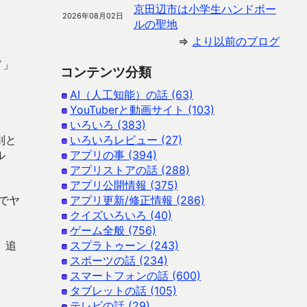
京田辺市は小学生ハンドボー
2026年08月02日
ルの聖地
⇒
より以前のブログ
ド」
コンテンツ分類
AI（人工知能）の話 (63)
YouTuberと動画サイト (103)
いろいろ (383)
別と
いろいろレビュー (27)
ル
アプリの事 (394)
アプリストアの話 (288)
アプリ公開情報 (375)
でヤ
アプリ更新/修正情報 (286)
クイズいろいろ (40)
ゲーム全般 (756)
、追
スプラトゥーン (243)
スポーツの話 (234)
スマートフォンの話 (600)
タブレットの話 (105)
テレビの話 (29)