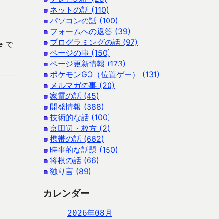
ネットの話 (110)
パソコンの話 (100)
フォームへの返答 (39)
プログラミングの話 (97)
e で
ページの事 (150)
ページ更新情報 (173)
ポケモンGO（位置ゲー） (131)
メルマガの事 (20)
家電の話 (45)
開発情報 (388)
技術的な話 (100)
京田辺・枚方 (2)
携帯の話 (662)
時事的な話題 (150)
将棋の話 (66)
独り言 (89)
カレンダー
2026年08月