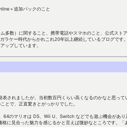
ch Online＋追加パックのこと
数）に関すること、携帯電話やスマホのこと、公式ストア（Google
からかれこれ20年以上継続しているブログです。Android（java
々アップしています。
ク」の価格が発表されましたが、当初数百円くらい高くなるのかなと思って
とのことで、正直驚きとがっかりでした。
のマリオは DS、Wii U、Switch などでも遊ぶ機会があり
価格に見合った魅力を感じるかと言えば微妙なところです。「