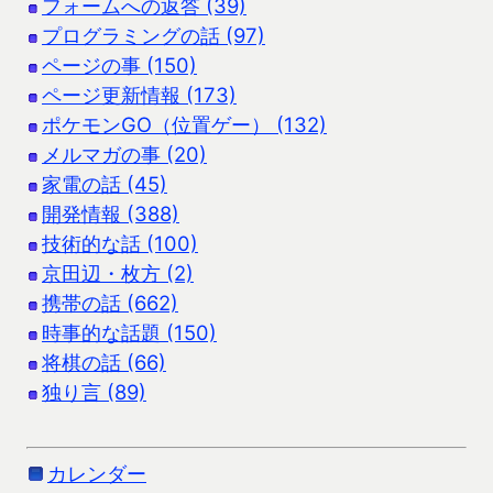
フォームへの返答 (39)
プログラミングの話 (97)
ページの事 (150)
ページ更新情報 (173)
ポケモンGO（位置ゲー） (132)
メルマガの事 (20)
家電の話 (45)
開発情報 (388)
技術的な話 (100)
京田辺・枚方 (2)
携帯の話 (662)
時事的な話題 (150)
将棋の話 (66)
独り言 (89)
カレンダー