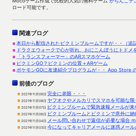
Mocoゲーム作成で比較的人気の無料ゲーム
がちんこテ
ロード可能です。
関連ブログ
本日から配信されたピクミンブルームですが・・（追
ドラクエウォークで心が折れ、おにこんぼうにトドメ
「トランスフォーマー」のARスマホゲーム
ピクミンGO？ピクミンの位置＋ARゲーム
ポケモンGOに友達紹介プログラムが・・ App Store
前後のブログ
完全に老眼・・・
2021年11月09日
ヤフオクやメルカリでスマホを可能な限
2021年11月08日
ピクミンブルームで緊急速報メールが来
2021年11月07日
ピクミンブルームとピクミンで意外に納
2021年11月06日
メール問い合わせで返信が必要な場合 moco
2021年11月04日
今になってキャリアメールに迷惑メール
2021年11月03日