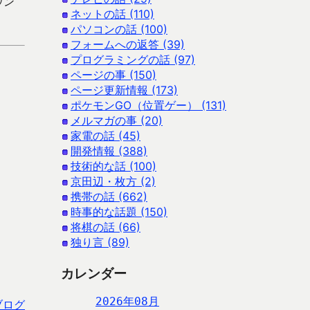
ウン
ネットの話 (110)
パソコンの話 (100)
フォームへの返答 (39)
プログラミングの話 (97)
ページの事 (150)
ページ更新情報 (173)
ポケモンGO（位置ゲー） (131)
メルマガの事 (20)
家電の話 (45)
開発情報 (388)
技術的な話 (100)
京田辺・枚方 (2)
携帯の話 (662)
時事的な話題 (150)
将棋の話 (66)
独り言 (89)
カレンダー
2026年08月
ブログ