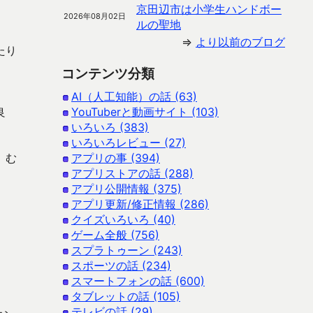
京田辺市は小学生ハンドボー
2026年08月02日
ルの聖地
⇒
より以前のブログ
たり
コンテンツ分類
AI（人工知能）の話 (63)
良
YouTuberと動画サイト (103)
いろいろ (383)
いろいろレビュー (27)
、む
アプリの事 (394)
アプリストアの話 (288)
アプリ公開情報 (375)
アプリ更新/修正情報 (286)
クイズいろいろ (40)
ゲーム全般 (756)
スプラトゥーン (243)
スポーツの話 (234)
スマートフォンの話 (600)
タブレットの話 (105)
テレビの話 (29)