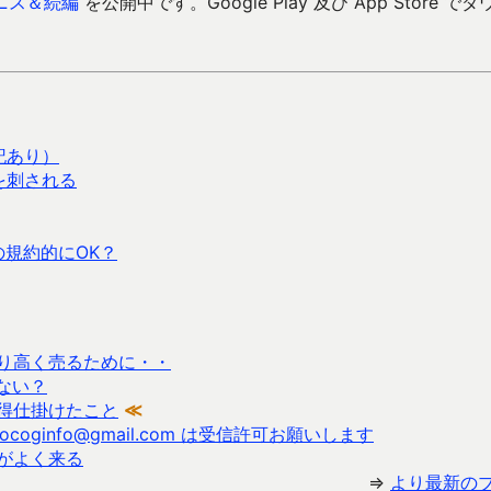
ニス＆続編
を公開中です。Google Play 及び App Store でダ
記あり）
を刺される
 の規約的にOK？
り高く売るために・・
ない？
得仕掛けたこと
≪
ginfo@gmail.com は受信許可お願いします
がよく来る
⇒
より最新の