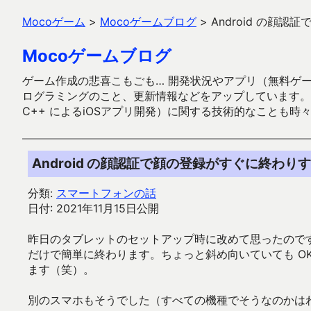
Mocoゲーム
>
Mocoゲームブログ
>
Android の顔
Mocoゲームブログ
ゲーム作成の悲喜こもごも… 開発状況やアプリ（無料ゲーム多
ログラミングのこと、更新情報などをアップしています。ガラケー時代
C++ によるiOSアプリ開発）に関する技術的なことも時
Android の顔認証で顔の登録がすぐに終わり
分類:
スマートフォンの話
日付: 2021年11月15日公開
昨日のタブレットのセットアップ時に改めて思ったのですが
だけで簡単に終わります。ちょっと斜め向いていても O
ます（笑）。
別のスマホもそうでした（すべての機種でそうなのかは