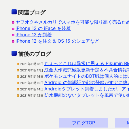
関連ブログ
ヤフオクやメルカリでスマホを可能な限り高く売るた
iPhone 12 の iFace を装着
iPhone 12 が到着
iPhone 12 を注文＆iOS 15 のシェアなど
前後のブログ
ちょっとこれは異常に思える Pikumin B
2021年11月18日
成金大作戦究極版更新予定＆不具合情報
2021年11月17日
ポケモンユナイトのBOT戦は個人的には
2021年11月16日
Android の顔認証で顔の登録がすぐに
2021年11月15日
Androidタブレット到着しましたが、
2021年11月14日
防水機能のないタブレットを風呂で使い
2021年11月12日
ブログTOP