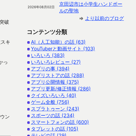
京田辺市は小学生ハンドボー
2026年08月02日
ルの聖地
⇒
より以前のブログ
突破
コンテンツ分類
数スキ
AI（人工知能）の話 (63)
YouTuberと動画サイト (103)
いろいろ (383)
なかっ
いろいろレビュー (27)
アプリの事 (394)
アプリストアの話 (288)
アプリ公開情報 (375)
アプリ更新/修正情報 (286)
クイズいろいろ (40)
ゲーム全般 (756)
スプラトゥーン (243)
スポーツの話 (234)
ダウン
スマートフォンの話 (600)
タブレットの話 (105)
テレビの話 (29)