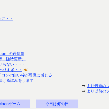
めに・・
loom の通信量
等（随時更新）
いらない・・・
終わりすぎ・・
≪
アイコンの白い枠が邪魔に感じる
続ける試みをします
⇒
より最新の
⇒
より以前の
Mocoゲーム
今日は何の日