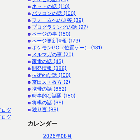
ネットの話 (110)
パソコンの話 (100)
フォームへの返答 (39)
プログラミングの話 (97)
ページの事 (150)
ページ更新情報 (173)
ポケモンGO（位置ゲー） (131)
メルマガの事 (20)
家電の話 (45)
開発情報 (388)
技術的な話 (100)
京田辺・枚方 (2)
携帯の話 (662)
時事的な話題 (150)
将棋の話 (66)
独り言 (89)
ブログ
ブログ
カレンダー
2026年08月