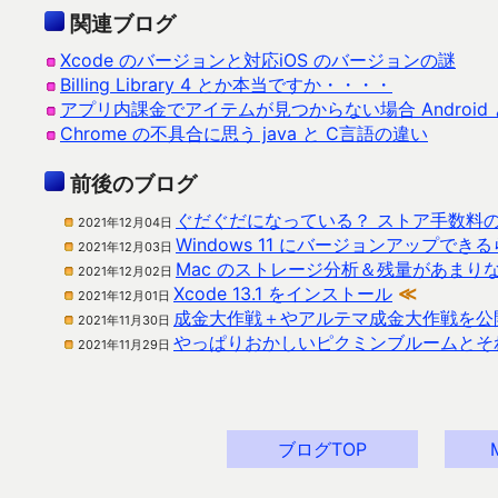
関連ブログ
Xcode のバージョンと対応iOS のバージョンの謎
Billing Library 4 とか本当ですか・・・・
アプリ内課金でアイテムが見つからない場合 Android と
Chrome の不具合に思う java と C言語の違い
前後のブログ
ぐだぐだになっている？ ストア手数料
2021年12月04日
Windows 11 にバージョンアップで
2021年12月03日
Mac のストレージ分析＆残量があまり
2021年12月02日
Xcode 13.1 をインストール
≪
2021年12月01日
成金大作戦＋やアルテマ成金大作戦を公
2021年11月30日
やっぱりおかしいピクミンブルームとそ
2021年11月29日
ブログTOP