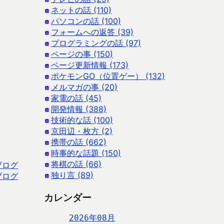
ネットの話 (110)
パソコンの話 (100)
フォームへの返答 (39)
プログラミングの話 (97)
ページの事 (150)
ページ更新情報 (173)
ポケモンGO（位置ゲー） (132)
メルマガの事 (20)
家電の話 (45)
開発情報 (388)
技術的な話 (100)
京田辺・枚方 (2)
携帯の話 (662)
時事的な話題 (150)
将棋の話 (66)
ブログ
独り言 (89)
ブログ
カレンダー
2026年08月