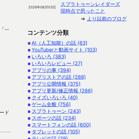
スプラトゥーンレイダーズ
2026年08月03日
現時点で思ったこと
⇒
より以前のブログ
「--
コンテンツ分類
AI（人工知能）の話 (63)
YouTuberと動画サイト (103)
いろいろ (383)
いろいろレビュー (27)
アプリの事 (394)
アプリストアの話 (288)
アプリ公開情報 (375)
アプリ更新/修正情報 (286)
クイズいろいろ (40)
ゲーム全般 (756)
スプラトゥーン (243)
ロード
スポーツの話 (234)
スマートフォンの話 (600)
タブレットの話 (105)
テレビの話 (29)