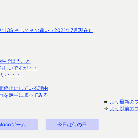
 iOS そしてその違い（2021年7月現在）
の件で思うこと
きるらしいですが・・
ない・・・
開停止にしている理由
れを逆手に取ってみる
⇒
より最新の
⇒
より以前の
Mocoゲーム
今日は何の日