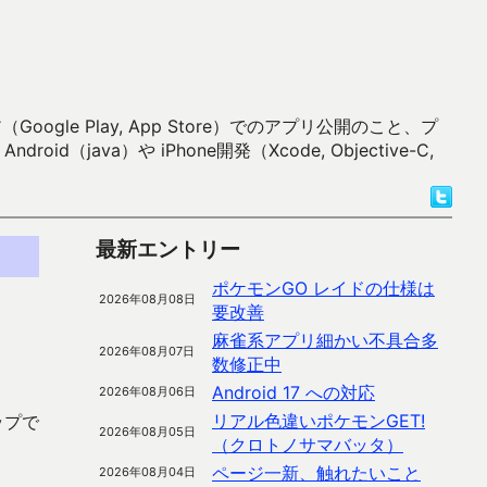
 Play, App Store）でのアプリ公開のこと、プ
）や iPhone開発（Xcode, Objective-C,
最新エントリー
ポケモンGO レイドの仕様は
2026年08月08日
要改善
麻雀系アプリ細かい不具合多
2026年08月07日
数修正中
Android 17 への対応
2026年08月06日
リアル色違いポケモンGET!
ップで
2026年08月05日
（クロトノサマバッタ）
ページ一新、触れたいこと
2026年08月04日