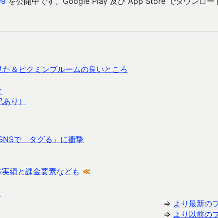
9
を公開中です。Google Play 及び App Store でダウンロ
見た＆ピクミンブルームの良いところ
と
記あり）
SNSで「タグる」に衝撃
歩実績と課金要素なども
≪
？
⇒
より最新の
⇒
より以前の