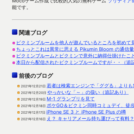
Mocoゲーム作成で比較的人気の無料ゲーム
ソリティア9
能です。
関連ブログ
ピクミンブルームを他人が遊んでいるところを初めて
ちょっとこれは異常に思える Pikumin Bloom の通信量
ピクミンブルームとピクミンで意外に納得仕掛けたこ
本日から配信されたピクミンブルームですが・・（追
前後のブログ
若者は検索エンジンで「ググる」よりも
2021年12月21日
やっかいな「～」の扱い（追記あり）
2021年12月20日
M-1 グランプリを見て
2021年12月19日
ポケGO＆ピクミン同時コミュデイ、徒
2021年12月18日
iPhone SE 3 と iPhone SE Plus の噂
2021年12月17日
え？ キャリアメール持ち運びって有料
2021年12月16日