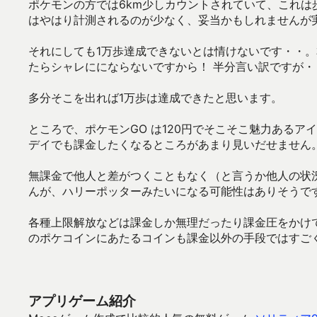
ポケモンの方では6km少しカウントされていて、これは
はやはり計測されるのが少なく、妥当かもしれませんが
それにしても1万歩達成できないとは情けないです・・
たらシャレににならないですから！ 半分言い訳ですが
多分そこを出れば1万歩は達成できたと思います。
ところで、ポケモンGO は120円でそこそこ魅力ある
デイでも課金したくなるところがあまり見いだせません
無課金で他人と差がつくこともなく（と言うか他人の状
んが、ハリーポッターみたいになる可能性はありそうで
各種上限解放などは課金しか無理だったり課金圧をかけ
のポケコインにあたるコインも課金以外の手段ではすご
アプリゲーム紹介