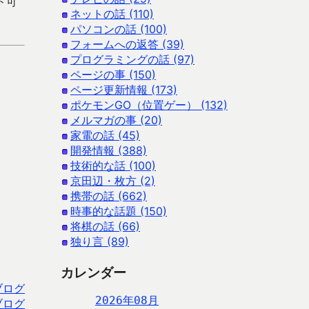
ード可
ネットの話 (110)
パソコンの話 (100)
フォームへの返答 (39)
プログラミングの話 (97)
ページの事 (150)
ページ更新情報 (173)
ポケモンGO（位置ゲー） (132)
メルマガの事 (20)
家電の話 (45)
開発情報 (388)
技術的な話 (100)
京田辺・枚方 (2)
携帯の話 (662)
時事的な話題 (150)
将棋の話 (66)
独り言 (89)
カレンダー
ブログ
2026年08月
ブログ