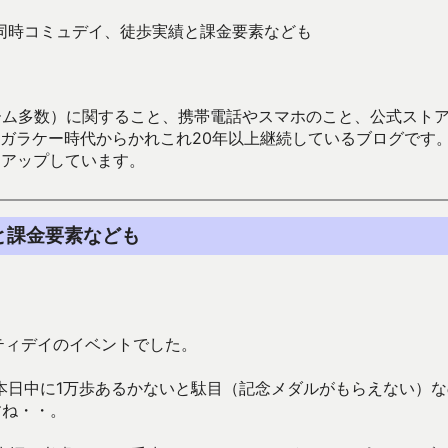
同時コミュデイ、徒歩実績と課金要素なども
数）に関すること、携帯電話やスマホのこと、公式ストア（Google
からかれこれ20年以上継続しているブログです。Android（java
々アップしています。
と課金要素なども
ティデイのイベントでした。
本日中に1万歩あるかないと駄目（記念メダルがもらえない）な
すね・・。