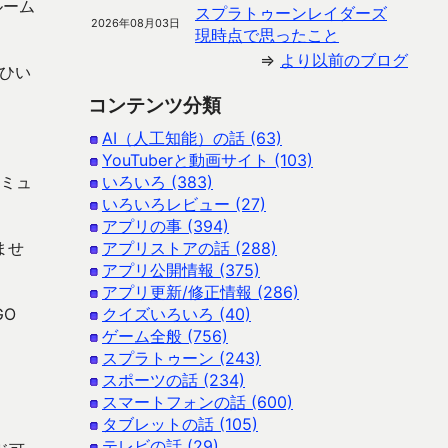
ルーム
スプラトゥーンレイダーズ
2026年08月03日
現時点で思ったこと
⇒
より以前のブログ
ひい
コンテンツ分類
AI（人工知能）の話 (63)
YouTuberと動画サイト (103)
コミュ
いろいろ (383)
いろいろレビュー (27)
アプリの事 (394)
ませ
アプリストアの話 (288)
アプリ公開情報 (375)
アプリ更新/修正情報 (286)
GO
クイズいろいろ (40)
ゲーム全般 (756)
スプラトゥーン (243)
スポーツの話 (234)
スマートフォンの話 (600)
タブレットの話 (105)
テレビの話 (29)