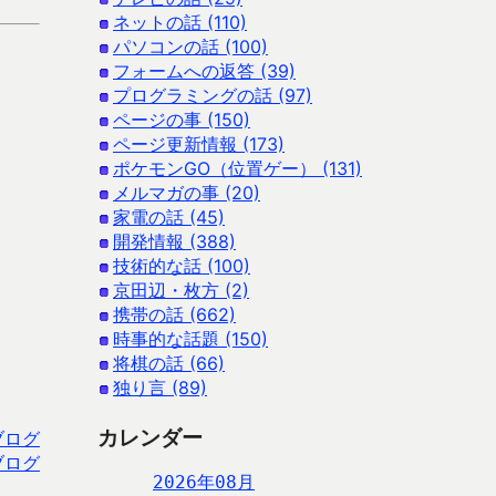
ネットの話 (110)
パソコンの話 (100)
フォームへの返答 (39)
プログラミングの話 (97)
ページの事 (150)
ページ更新情報 (173)
ポケモンGO（位置ゲー） (131)
メルマガの事 (20)
家電の話 (45)
開発情報 (388)
技術的な話 (100)
京田辺・枚方 (2)
携帯の話 (662)
時事的な話題 (150)
将棋の話 (66)
独り言 (89)
カレンダー
ブログ
ブログ
2026年08月