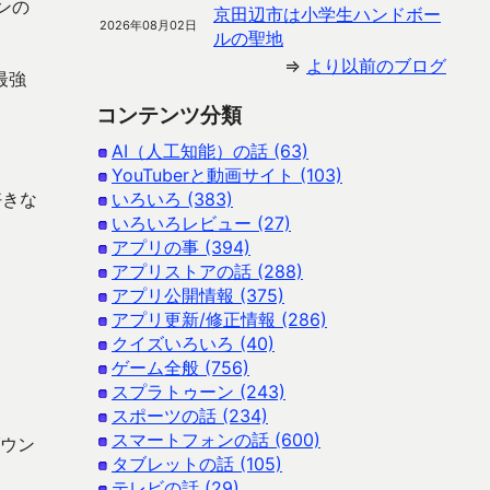
ンの
京田辺市は小学生ハンドボー
2026年08月02日
ルの聖地
⇒
より以前のブログ
最強
コンテンツ分類
AI（人工知能）の話 (63)
YouTuberと動画サイト (103)
好きな
いろいろ (383)
いろいろレビュー (27)
アプリの事 (394)
アプリストアの話 (288)
アプリ公開情報 (375)
アプリ更新/修正情報 (286)
クイズいろいろ (40)
ゲーム全般 (756)
スプラトゥーン (243)
スポーツの話 (234)
スマートフォンの話 (600)
ダウン
タブレットの話 (105)
テレビの話 (29)