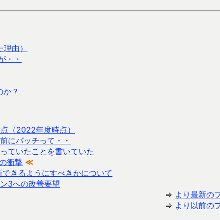
った理由）
たが・・
のか？
注意点（2022年度時点）
発売日前にパッチって・・
っていたことを書いていた
げの衝撃
≪
に更新できるようにすべきかについて
ン3への改善要望
⇒
より最新の
⇒
より以前の