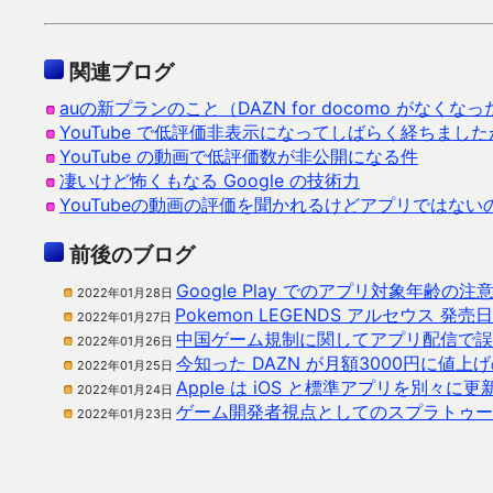
関連ブログ
auの新プランのこと（DAZN for docomo がなくな
YouTube で低評価非表示になってしばらく経ちまし
YouTube の動画で低評価数が非公開になる件
凄いけど怖くもなる Google の技術力
YouTubeの動画の評価を聞かれるけどアプリではない
前後のブログ
Google Play でのアプリ対象年齢の
2022年01月28日
Pokemon LEGENDS アルセウス 
2022年01月27日
中国ゲーム規制に関してアプリ配信で誤
2022年01月26日
今知った DAZN が月額3000円に値上
2022年01月25日
Apple は iOS と標準アプリを別々
2022年01月24日
ゲーム開発者視点としてのスプラトゥー
2022年01月23日