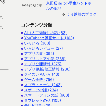
でき
京田辺市は小学生ハンドボー
2026年08月02日
ルの聖地
⇒
より以前のブログ
す。
コンテンツ分類
す。
AI（人工知能）の話 (63)
YouTuberと動画サイト (103)
いろいろ (383)
いろいろレビュー (27)
アプリの事 (394)
アプリストアの話 (288)
アプリ公開情報 (375)
アプリ更新/修正情報 (286)
クイズいろいろ (40)
ゲーム全般 (756)
スプラトゥーン (243)
スポーツの話 (234)
スマートフォンの話 (600)
タブレットの話 (105)
テレビの話 (29)