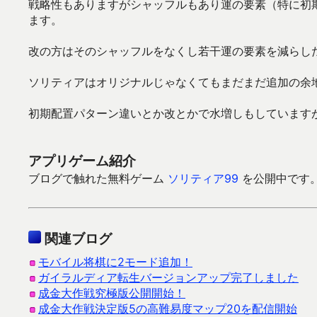
戦略性もありますがシャッフルもあり運の要素（特に初
ます。
改の方はそのシャッフルをなくし若干運の要素を減らし
ソリティアはオリジナルじゃなくてもまだまだ追加の余
初期配置パターン違いとか改とかで水増しもしています
アプリゲーム紹介
ブログで触れた無料ゲーム
ソリティア99
を公開中です。Go
関連ブログ
モバイル将棋に2モード追加！
ガイラルディア転生バージョンアップ完了しました
成金大作戦究極版公開開始！
成金大作戦決定版5の高難易度マップ20を配信開始