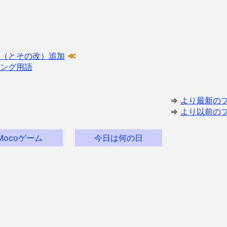
（とその改）追加
≪
ング用語
⇒
より最新の
⇒
より以前の
Mocoゲーム
今日は何の日