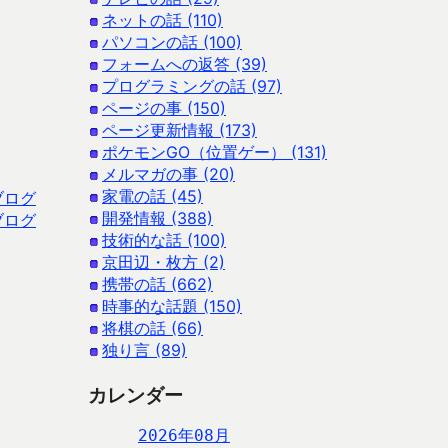
ネットの話 (110)
パソコンの話 (100)
フォームへの返答 (39)
プログラミングの話 (97)
ページの事 (150)
ページ更新情報 (173)
ポケモンGO（位置ゲー） (131)
メルマガの事 (20)
家電の話 (45)
ブログ
開発情報 (388)
ブログ
技術的な話 (100)
京田辺・枚方 (2)
携帯の話 (662)
時事的な話題 (150)
将棋の話 (66)
独り言 (89)
カレンダー
2026年08月