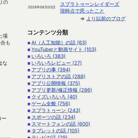
りの
スプラトゥーンレイダーズ
2026年08月03日
現時点で思ったこと
⇒
より以前のブログ
コンテンツ分類
た場
場合も
AI（人工知能）の話 (63)
YouTuberと動画サイト (103)
いろいろ (383)
はな
いろいろレビュー (27)
アプリの事 (394)
アプリストアの話 (288)
アプリ公開情報 (375)
アプリ更新/修正情報 (286)
クイズいろいろ (40)
ゲーム全般 (756)
スプラトゥーン (243)
スポーツの話 (234)
ロー
スマートフォンの話 (600)
タブレットの話 (105)
テレビの話 (29)