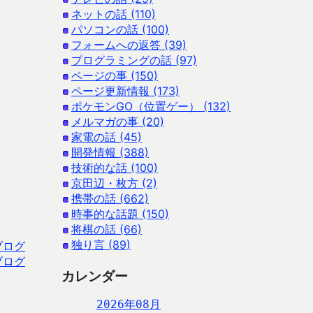
ネットの話 (110)
パソコンの話 (100)
フォームへの返答 (39)
プログラミングの話 (97)
ページの事 (150)
ページ更新情報 (173)
ポケモンGO（位置ゲー） (132)
メルマガの事 (20)
家電の話 (45)
開発情報 (388)
技術的な話 (100)
京田辺・枚方 (2)
携帯の話 (662)
時事的な話題 (150)
将棋の話 (66)
独り言 (89)
ブログ
ブログ
カレンダー
2026年08月