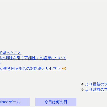
で思ったこと
意図せず子供の興味を引く可能性」の設定について
か
処理が働き困る場合の対処法とリセマラ
≪
⇒
より最新の
⇒
より以前の
Mocoゲーム
今日は何の日