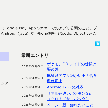
 Play, App Store）でのアプリ公開のこと、プ
）や iPhone開発（Xcode, Objective-C,
最新エントリー
ポケモンGO レイドの仕様は
2026年08月08日
要改善
麻雀系アプリ細かい不具合多
2026年08月07日
数修正中
ックア
Android 17 への対応
2026年08月06日
リアル色違いポケモンGET!
2026年08月05日
（クロトノサマバッタ）
ページ一新、触れたいこと
2026年08月04日