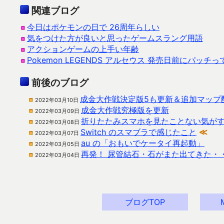
関連ブログ
今日はポケモンの日で 26周年らしい
気をつけた方が良いと思ったゲームスラング用語
アクションゲームの上手い年齢
Pokemon LEGENDS アルセウス 発売日前にパッチ
前後のブログ
成金大作戦決定版5も更新＆追加マップ
2022年03月10日
成金大作戦究極版を更新
2022年03月09日
折りたたみスマホを見たことない気が
2022年03月08日
Switch のスマブラで感じたこと
≪
2022年03月07日
au の「おもいでケータイ再起動」
2022年03月05日
再発！ 尿管結石・石がまた出てきた・
2022年03月04日
ブログTOP