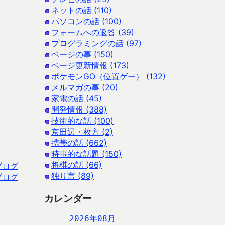
ネットの話 (110)
パソコンの話 (100)
フォームへの返答 (39)
プログラミングの話 (97)
ページの事 (150)
ページ更新情報 (173)
ポケモンGO（位置ゲー） (132)
メルマガの事 (20)
家電の話 (45)
開発情報 (388)
技術的な話 (100)
京田辺・枚方 (2)
携帯の話 (662)
時事的な話題 (150)
将棋の話 (66)
ブログ
独り言 (89)
ブログ
カレンダー
2026年08月