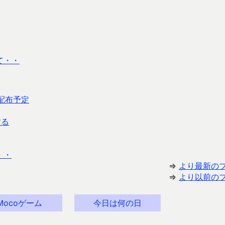
って・・
配布予定
する
・・
⇒
より最新の
⇒
より以前の
Mocoゲーム
今日は何の日