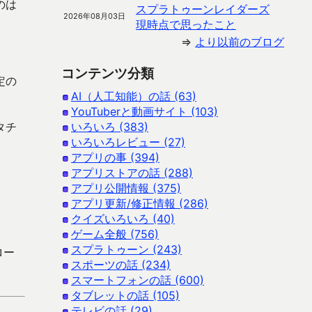
のは
スプラトゥーンレイダーズ
2026年08月03日
現時点で思ったこと
⇒
より以前のブログ
コンテンツ分類
定の
AI（人工知能）の話 (63)
YouTuberと動画サイト (103)
タチ
いろいろ (383)
いろいろレビュー (27)
アプリの事 (394)
アプリストアの話 (288)
アプリ公開情報 (375)
アプリ更新/修正情報 (286)
クイズいろいろ (40)
ゲーム全般 (756)
スプラトゥーン (243)
ロー
スポーツの話 (234)
スマートフォンの話 (600)
タブレットの話 (105)
テレビの話 (29)