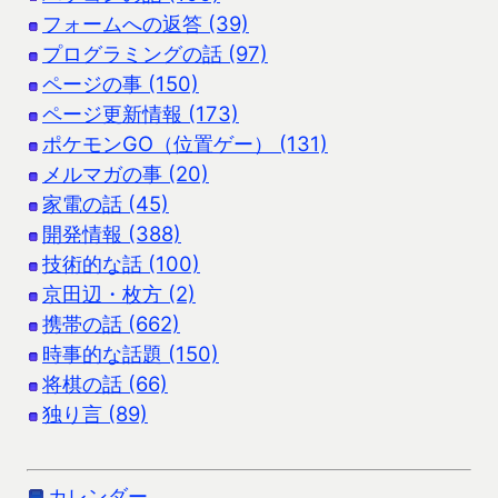
フォームへの返答 (39)
プログラミングの話 (97)
ページの事 (150)
ページ更新情報 (173)
ポケモンGO（位置ゲー） (131)
メルマガの事 (20)
家電の話 (45)
開発情報 (388)
技術的な話 (100)
京田辺・枚方 (2)
携帯の話 (662)
時事的な話題 (150)
将棋の話 (66)
独り言 (89)
カレンダー