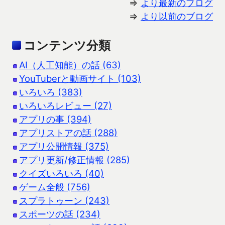
⇒
より最新のブログ
⇒
より以前のブログ
コンテンツ分類
AI（人工知能）の話 (63)
YouTuberと動画サイト (103)
いろいろ (383)
いろいろレビュー (27)
アプリの事 (394)
アプリストアの話 (288)
アプリ公開情報 (375)
アプリ更新/修正情報 (285)
クイズいろいろ (40)
ゲーム全般 (756)
スプラトゥーン (243)
スポーツの話 (234)