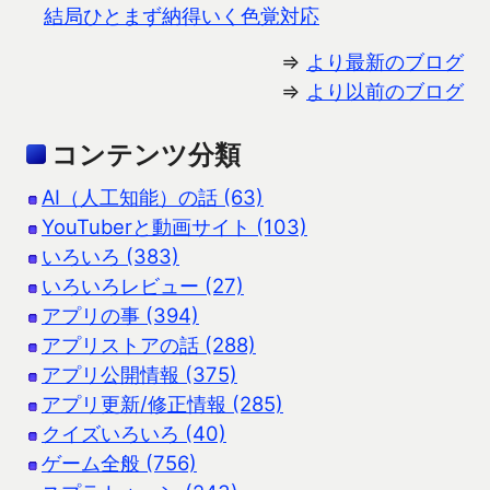
結局ひとまず納得いく色覚対応
⇒
より最新のブログ
⇒
より以前のブログ
コンテンツ分類
AI（人工知能）の話 (63)
YouTuberと動画サイト (103)
いろいろ (383)
いろいろレビュー (27)
アプリの事 (394)
アプリストアの話 (288)
アプリ公開情報 (375)
アプリ更新/修正情報 (285)
クイズいろいろ (40)
ゲーム全般 (756)