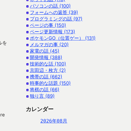
パソコンの話 (100)
フォームへの返答 (39)
プログラミングの話 (97)
ページの事 (150)
ページ更新情報 (173)
ポケモンGO（位置ゲー） (131)
ルを
メルマガの事 (20)
家電の話 (45)
開発情報 (388)
。
技術的な話 (100)
京田辺・枚方 (2)
携帯の話 (662)
時事的な話題 (150)
将棋の話 (66)
独り言 (89)
カレンダー
re
2026年08月