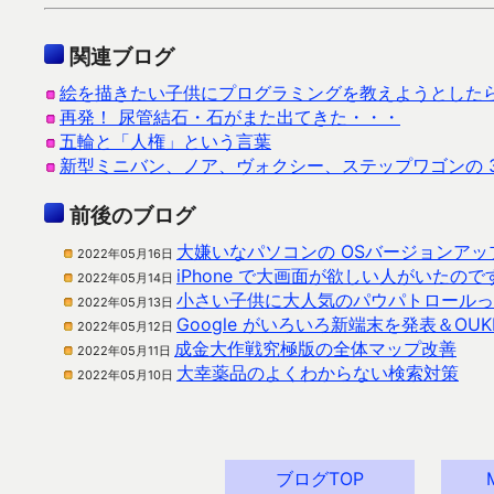
関連ブログ
絵を描きたい子供にプログラミングを教えようとした
再発！ 尿管結石・石がまた出てきた・・・
五輪と「人権」という言葉
新型ミニバン、ノア、ヴォクシー、ステップワゴンの 
前後のブログ
大嫌いなパソコンの OSバージョンア
2022年05月16日
iPhone で大画面が欲しい人がいたの
2022年05月14日
小さい子供に大人気のパウパトロールっ
2022年05月13日
Google がいろいろ新端末を発表＆OUK
2022年05月12日
成金大作戦究極版の全体マップ改善
2022年05月11日
大幸薬品のよくわからない検索対策
2022年05月10日
ブログTOP