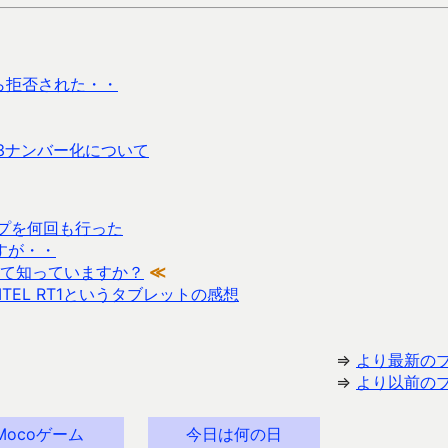
ら拒否された・・
3ナンバー化について
ップを何回も行った
ですが・・
て知っていますか？
≪
ITEL RT1というタブレットの感想
⇒
より最新の
⇒
より以前の
Mocoゲーム
今日は何の日