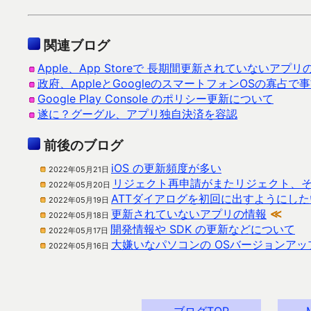
関連ブログ
Apple、App Storeで 長期間更新されていないアプ
政府、AppleとGoogleのスマートフォンOSの寡占
Google Play Console のポリシー更新について
遂に？グーグル、アプリ独自決済を容認
前後のブログ
iOS の更新頻度が多い
2022年05月21日
リジェクト再申請がまたリジェクト、そ
2022年05月20日
ATTダイアログを初回に出すようにした
2022年05月19日
更新されていないアプリの情報
≪
2022年05月18日
開発情報や SDK の更新などについて
2022年05月17日
大嫌いなパソコンの OSバージョンア
2022年05月16日