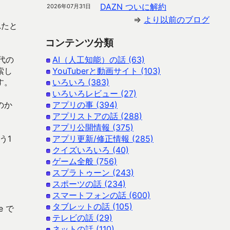
DAZN ついに解約
2026年07月31日
⇒
より以前のブログ
れたと
コンテンツ分類
代の
AI（人工知能）の話 (63)
索し
YouTuberと動画サイト (103)
す。
いろいろ (383)
いろいろレビュー (27)
のか
アプリの事 (394)
アプリストアの話 (288)
アプリ公開情報 (375)
う1
アプリ更新/修正情報 (285)
クイズいろいろ (40)
ゲーム全般 (756)
スプラトゥーン (243)
スポーツの話 (234)
スマートフォンの話 (600)
タブレットの話 (105)
e で
テレビの話 (29)
ネットの話 (110)