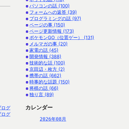
パソコンの話 (100)
フォームへの返答 (39)
プログラミングの話 (97)
ページの事 (150)
ページ更新情報 (173)
ポケモンGO（位置ゲー） (131)
メルマガの事 (20)
家電の話 (45)
開発情報 (388)
技術的な話 (100)
京田辺・枚方 (2)
携帯の話 (662)
時事的な話題 (150)
将棋の話 (66)
独り言 (89)
カレンダー
ブログ
ブログ
2026年08月