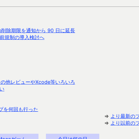
リの削除期限を通知から 90 日に延長
で事前規制の導入検討へ
の他レビューやXcode等いろいろ
い
ップを何回も行った
⇒
より最新の
⇒
より以前の