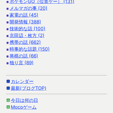
ポケモンGO（位置ゲー） (131)
メルマガの事 (20)
家電の話 (45)
開発情報 (388)
技術的な話 (100)
京田辺・枚方 (2)
携帯の話 (662)
時事的な話題 (150)
将棋の話 (66)
独り言 (89)
カレンダー
最新(ブログTOP)
今日は何の日
Mocoゲーム