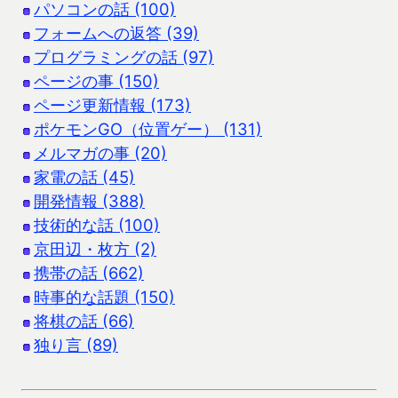
パソコンの話 (100)
フォームへの返答 (39)
プログラミングの話 (97)
ページの事 (150)
ページ更新情報 (173)
ポケモンGO（位置ゲー） (131)
メルマガの事 (20)
家電の話 (45)
開発情報 (388)
技術的な話 (100)
京田辺・枚方 (2)
携帯の話 (662)
時事的な話題 (150)
将棋の話 (66)
独り言 (89)