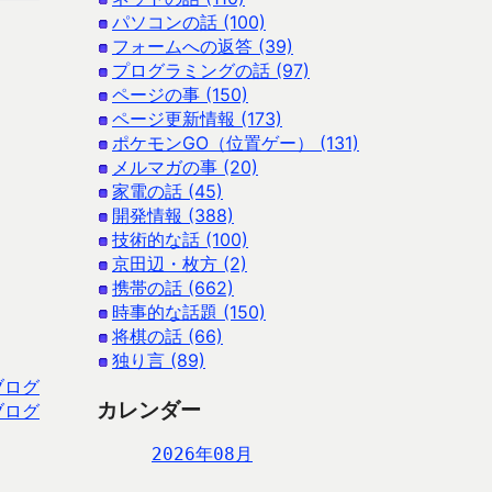
パソコンの話 (100)
フォームへの返答 (39)
プログラミングの話 (97)
ページの事 (150)
ページ更新情報 (173)
ポケモンGO（位置ゲー） (131)
メルマガの事 (20)
家電の話 (45)
開発情報 (388)
技術的な話 (100)
京田辺・枚方 (2)
携帯の話 (662)
時事的な話題 (150)
将棋の話 (66)
独り言 (89)
ブログ
カレンダー
ブログ
2026年08月