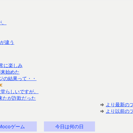
が。
度が違う
常に楽しみ
が来始めた
ジの結果って・・
≪
天堂らしいですが。
が来たが詐欺だった
⇒
より最新の
⇒
より以前の
Mocoゲーム
今日は何の日