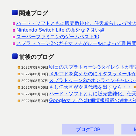
関連ブログ
ハード・ソフトともに販売数鈍化。任天堂らしいです
Nintendo Switch Lite の意外な？良い点
スーパーファミコンのゲームベスト10
スプラトゥーン2のガチマッチがルールによって難易
前後のブログ
明日のスプラトゥーン3ダイレクトが非
2022年08月09日
メルアドを変えたのにイタズラメール
2022年08月08日
スプラトゥーン2のオンラインチャレン
2022年08月07日
もし任天堂が次世代機を出すなら・・
2022年08月06日
ハード・ソフトともに販売数鈍化。任
2022年08月04日
Googleマップの詳細情報掲載の連絡
2022年08月03日
ブログTOP