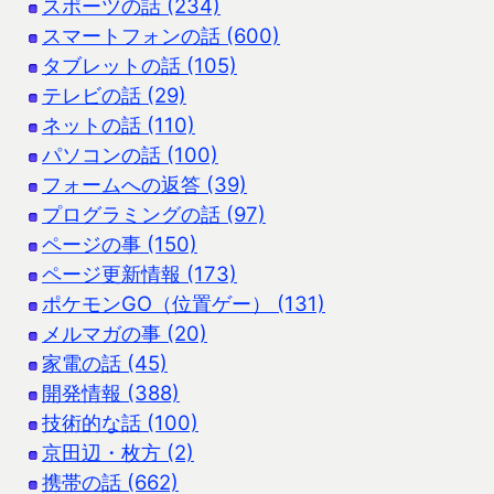
スポーツの話 (234)
スマートフォンの話 (600)
タブレットの話 (105)
テレビの話 (29)
ネットの話 (110)
パソコンの話 (100)
フォームへの返答 (39)
プログラミングの話 (97)
ページの事 (150)
ページ更新情報 (173)
ポケモンGO（位置ゲー） (131)
メルマガの事 (20)
家電の話 (45)
開発情報 (388)
技術的な話 (100)
京田辺・枚方 (2)
携帯の話 (662)