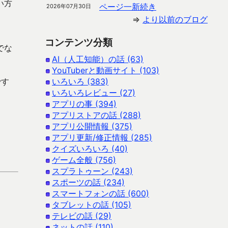
い方
ページ一新続き
2026年07月30日
⇒
より以前のブログ
コンテンツ分類
でな
AI（人工知能）の話 (63)
YouTuberと動画サイト (103)
です
いろいろ (383)
いろいろレビュー (27)
アプリの事 (394)
アプリストアの話 (288)
アプリ公開情報 (375)
アプリ更新/修正情報 (285)
クイズいろいろ (40)
ゲーム全般 (756)
スプラトゥーン (243)
スポーツの話 (234)
スマートフォンの話 (600)
タブレットの話 (105)
テレビの話 (29)
ネットの話 (110)