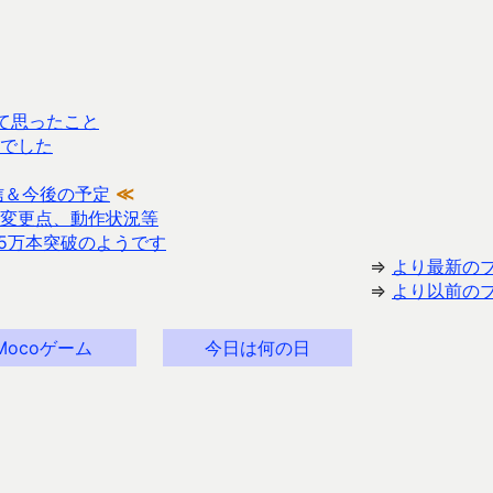
て思ったこと
でした
信＆今後の予定
≪
 での変更点、動作状況等
45万本突破のようです
⇒
より最新の
⇒
より以前の
Mocoゲーム
今日は何の日