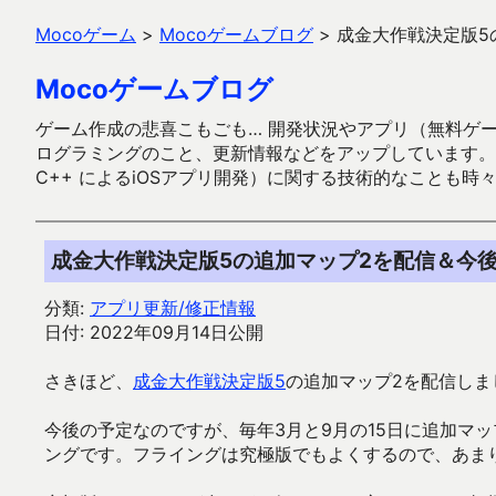
Mocoゲーム
>
Mocoゲームブログ
>
成金大作戦決定版5
Mocoゲームブログ
ゲーム作成の悲喜こもごも… 開発状況やアプリ（無料ゲーム多
ログラミングのこと、更新情報などをアップしています。ガラケー時代
C++ によるiOSアプリ開発）に関する技術的なことも時
成金大作戦決定版5の追加マップ2を配信＆今
分類:
アプリ更新/修正情報
日付: 2022年09月14日公開
さきほど、
成金大作戦決定版5
の追加マップ2を配信しま
今後の予定なのですが、毎年3月と9月の15日に追加マ
ングです。フライングは究極版でもよくするので、あま