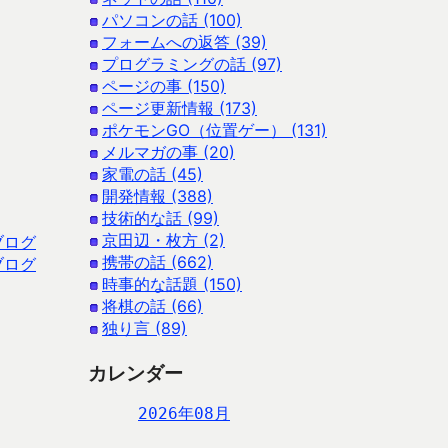
パソコンの話 (100)
フォームへの返答 (39)
プログラミングの話 (97)
ページの事 (150)
ページ更新情報 (173)
ポケモンGO（位置ゲー） (131)
メルマガの事 (20)
家電の話 (45)
開発情報 (388)
技術的な話 (99)
京田辺・枚方 (2)
ブログ
携帯の話 (662)
ブログ
時事的な話題 (150)
将棋の話 (66)
独り言 (89)
カレンダー
2026年08月