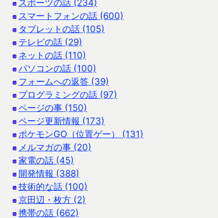
スポーツの話 (234)
スマートフォンの話 (600)
タブレットの話 (105)
テレビの話 (29)
ネットの話 (110)
パソコンの話 (100)
フォームへの返答 (39)
プログラミングの話 (97)
ページの事 (150)
ページ更新情報 (173)
ポケモンGO（位置ゲー） (131)
メルマガの事 (20)
家電の話 (45)
開発情報 (388)
技術的な話 (100)
京田辺・枚方 (2)
携帯の話 (662)