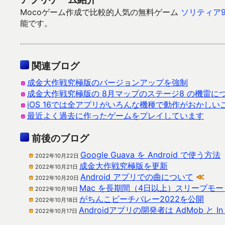
Mocoゲーム作成で比較的人気の無料ゲーム
ソリティア9
能です。
関連ブログ
成金大作戦究極版のバージョンアップを強制
成金大作戦究極版の 8月マップのステージ8 の機雷に
iOS 16では全アプリがいろんな機種で動作がおかしい
最近よく過去に作ったゲームをプレイしています
前後のブログ
Google Guava を Android で使う方法
2022年10月22日
成金大作戦究極版を更新
2022年10月21日
Android アプリでの曲について
≪
2022年10月20日
Mac を長期間（4日以上）スリープモ
2022年10月19日
がちんこビーチバレー2022を公開
2022年10月18日
Androidアプリの開発者は AdMob と In
2022年10月17日