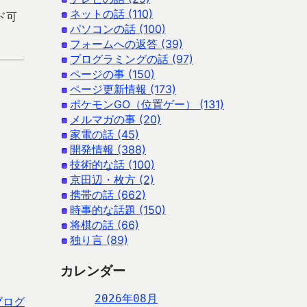
ネットの話 (110)
ード可
パソコンの話 (100)
フォームへの返答 (39)
プログラミングの話 (97)
ページの事 (150)
ページ更新情報 (173)
ポケモンGO（位置ゲー） (131)
メルマガの事 (20)
家電の話 (45)
開発情報 (388)
技術的な話 (100)
京田辺・枚方 (2)
携帯の話 (662)
時事的な話題 (150)
将棋の話 (66)
独り言 (89)
カレンダー
2026年08月
ブログ