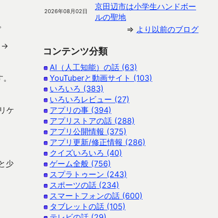
京田辺市は小学生ハンドボー
2026年08月02日
ルの聖地
。
⇒
より以前のブログ
 →
コンテンツ分類
AI（人工知能）の話 (63)
す。
YouTuberと動画サイト (103)
いろいろ (383)
いろいろレビュー (27)
プリケ
アプリの事 (394)
アプリストアの話 (288)
アプリ公開情報 (375)
アプリ更新/修正情報 (286)
クイズいろいろ (40)
と少
ゲーム全般 (756)
スプラトゥーン (243)
スポーツの話 (234)
スマートフォンの話 (600)
タブレットの話 (105)
テレビの話 (29)