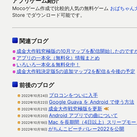
アプリゲーム紹介
Mocoゲーム作成で比較的人気の無料ゲーム
おばちゃん
Store でダウンロード可能です。
関連ブログ
成金大作戦究極版の10月マップを配信開始したのですが
アプリの一本化（無料化）情報まとめ
いろいろ一本化＆無料化中！
成金大作戦決定版5の追加マップ2を配信＆今後の予定
前後のブログ
プロコンをついに入手
2022年10月24日
Google Guava を Android で使う方法
2022年10月22日
成金大作戦究極版を更新
≪
2022年10月21日
Android アプリでの曲について
2022年10月20日
Mac を長期間（4日以上）スリープモ
2022年10月19日
がちんこビーチバレー2022を公開
2022年10月18日