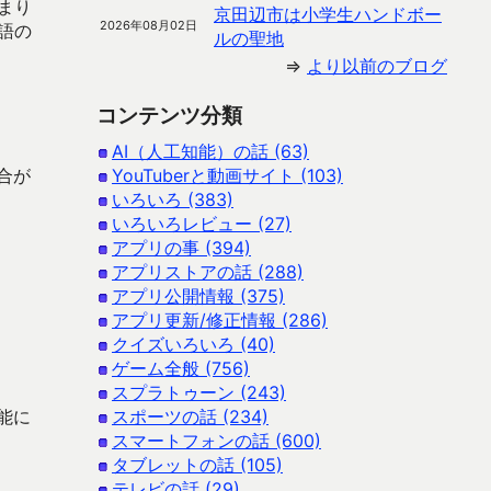
まり
京田辺市は小学生ハンドボー
2026年08月02日
言語の
ルの聖地
⇒
より以前のブログ
コンテンツ分類
AI（人工知能）の話 (63)
合が
YouTuberと動画サイト (103)
いろいろ (383)
いろいろレビュー (27)
アプリの事 (394)
アプリストアの話 (288)
アプリ公開情報 (375)
アプリ更新/修正情報 (286)
クイズいろいろ (40)
ゲーム全般 (756)
スプラトゥーン (243)
能に
スポーツの話 (234)
スマートフォンの話 (600)
タブレットの話 (105)
テレビの話 (29)