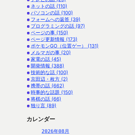
ネットの話 (110)
パソコンの話 (100)
フォームへの返答 (39)
プログラミングの話 (97)
ページの事 (150)
ページ更新情報 (173)
ポケモンGO（位置ゲー） (131)
メルマガの事 (20)
家電の話 (45)
開発情報 (388)
技術的な話 (100)
京田辺・枚方 (2)
携帯の話 (662)
時事的な話題 (150)
将棋の話 (66)
独り言 (89)
カレンダー
2026年08月