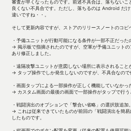
審査が早くなったものです。前述不具合は、落ちないこと
良くない不具合です。ただし、落ちるのは Android 
違いですね・・。
そして更新内容ですが、ストアのリリースノートのコピ
・予備ユニットが行動可能になる条件が一部不正だった
→ 掲示板で指摘されたのですが、空軍が予備ユニット
あり修正しました。
・遠隔攻撃ユニットが意図しない場所に表示されること
→ タップ操作でしか発生しないのですが、不具合なので
・画面タップによる一部操作が正しく機能していなかっ
→ カスタム画面の最後の画面で一部操作がタップで行
・戦闘演出のオプションで「撃合い省略」の選択肢追加
→ これは従来できていたものが前回の「戦闘演出を簡
したものです。
・縦画面でのボタン配置を変更（従来の配置も使用可能