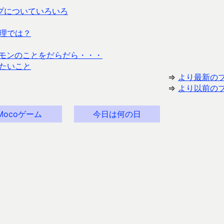
プについていろいろ
理では？
ポケモンのことをだらだら・・・
たいこと
⇒
より最新の
⇒
より以前の
Mocoゲーム
今日は何の日