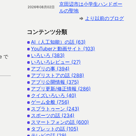
京田辺市は小学生ハンドボー
2026年08月02日
ルの聖地
⇒
より以前のブログ
コンテンツ分類
AI（人工知能）の話 (63)
YouTuberと動画サイト (103)
いろいろ (383)
e で
いろいろレビュー (27)
アプリの事 (394)
アプリストアの話 (288)
アプリ公開情報 (375)
アプリ更新/修正情報 (286)
クイズいろいろ (40)
ゲーム全般 (756)
スプラトゥーン (243)
スポーツの話 (234)
スマートフォンの話 (600)
タブレットの話 (105)
テレビの話 (29)