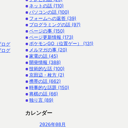
ネットの話 (110)
パソコンの話 (100)
フォームへの返答 (39)
プログラミングの話 (97)
ページの事 (150)
ページ更新情報 (173)
ポケモンGO（位置ゲー） (131)
ブログ
メルマガの事 (20)
ブログ
家電の話 (45)
開発情報 (388)
技術的な話 (100)
京田辺・枚方 (2)
携帯の話 (662)
時事的な話題 (150)
将棋の話 (66)
独り言 (89)
カレンダー
2026年08月