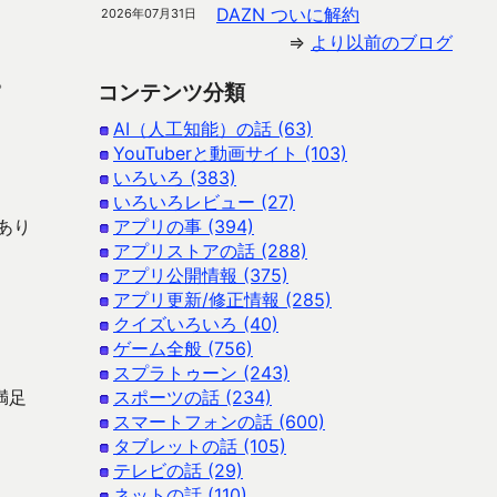
DAZN ついに解約
2026年07月31日
⇒
より以前のブログ
。
コンテンツ分類
AI（人工知能）の話 (63)
YouTuberと動画サイト (103)
いろいろ (383)
いろいろレビュー (27)
あり
アプリの事 (394)
アプリストアの話 (288)
アプリ公開情報 (375)
アプリ更新/修正情報 (285)
クイズいろいろ (40)
ゲーム全般 (756)
スプラトゥーン (243)
満足
スポーツの話 (234)
スマートフォンの話 (600)
タブレットの話 (105)
テレビの話 (29)
ネットの話 (110)