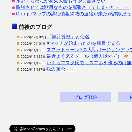
水都くらわんか花火大会もう少し書きたい
膨張させては駄目なものを膨張させてしまった・・・
Googleマップの詳細情報掲載の連絡が来たが詐欺だっ
前後のブログ
「鮭計算機」と命名
2022年12月02日
Xマッチが始まったのを横目で見る
2022年12月01日
スプラトゥーン3の大型バージョンアッ
2022年11月30日
最近よく来るメール（個人以外で）
≪
2022年11月29日
いくらマスク氏でもスマホを作るのは無
2022年11月28日
残念無念・・・
2022年11月27日
ブログTOP