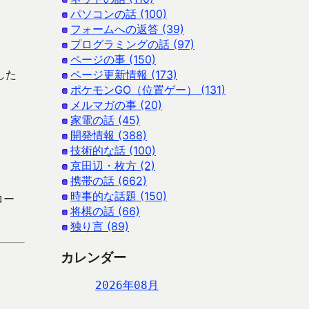
パソコンの話 (100)
フォームへの返答 (39)
プログラミングの話 (97)
ページの事 (150)
した
ページ更新情報 (173)
ポケモンGO（位置ゲー） (131)
メルマガの事 (20)
家電の話 (45)
開発情報 (388)
技術的な話 (100)
京田辺・枚方 (2)
携帯の話 (662)
時事的な話題 (150)
ロー
将棋の話 (66)
独り言 (89)
カレンダー
2026年08月