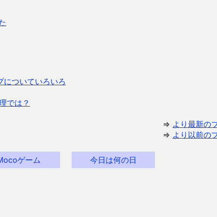
た
プについていろいろ
理では？
⇒
より最新の
⇒
より以前の
Mocoゲーム
今日は何の日