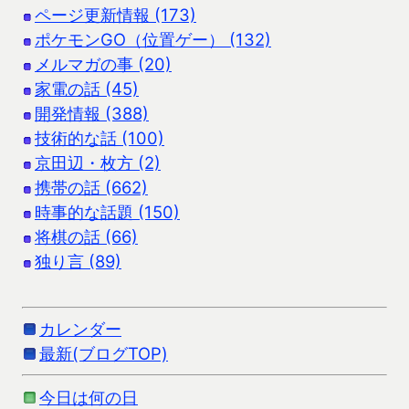
ページ更新情報 (173)
ポケモンGO（位置ゲー） (132)
メルマガの事 (20)
家電の話 (45)
開発情報 (388)
技術的な話 (100)
京田辺・枚方 (2)
携帯の話 (662)
時事的な話題 (150)
将棋の話 (66)
独り言 (89)
カレンダー
最新(ブログTOP)
今日は何の日