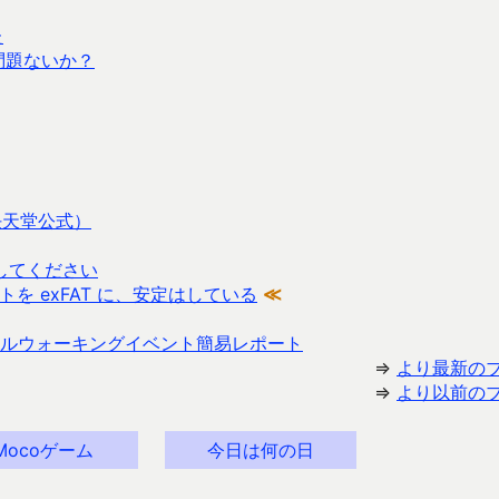
た
問題ないか？
任天堂公式）
してください
ーマットを exFAT に、安定はしている
≪
ルウォーキングイベント簡易レポート
⇒
より最新の
⇒
より以前の
Mocoゲーム
今日は何の日