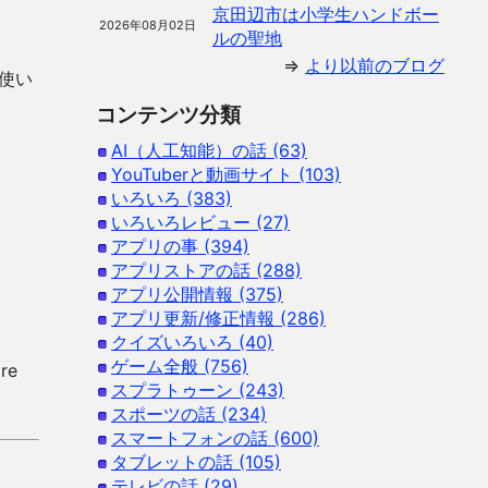
京田辺市は小学生ハンドボー
2026年08月02日
ルの聖地
⇒
より以前のブログ
を使い
コンテンツ分類
AI（人工知能）の話 (63)
YouTuberと動画サイト (103)
。
いろいろ (383)
いろいろレビュー (27)
アプリの事 (394)
アプリストアの話 (288)
アプリ公開情報 (375)
アプリ更新/修正情報 (286)
クイズいろいろ (40)
ゲーム全般 (756)
re
スプラトゥーン (243)
スポーツの話 (234)
スマートフォンの話 (600)
タブレットの話 (105)
テレビの話 (29)