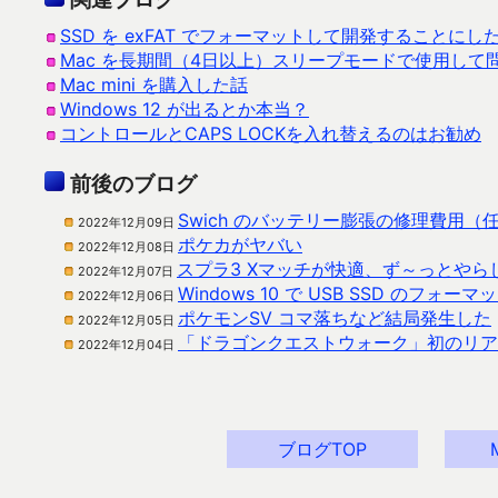
SSD を exFAT でフォーマットして開発することにし
Mac を長期間（4日以上）スリープモードで使用して
Mac mini を購入した話
Windows 12 が出るとか本当？
コントロールとCAPS LOCKを入れ替えるのはお勧め
前後のブログ
Swich のバッテリー膨張の修理費用（
2022年12月09日
ポケカがヤバい
2022年12月08日
スプラ3 Xマッチが快適、ず～っとやら
2022年12月07日
Windows 10 で USB SSD のフォ
2022年12月06日
ポケモンSV コマ落ちなど結局発生した
2022年12月05日
「ドラゴンクエストウォーク」初のリア
2022年12月04日
ブログTOP