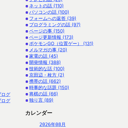
ネットの話 (110)
パソコンの話 (100)
フォームへの返答 (39)
プログラミングの話 (97)
ページの事 (150)
ページ更新情報 (173)
ポケモンGO（位置ゲー） (131)
メルマガの事 (20)
家電の話 (45)
開発情報 (388)
技術的な話 (100)
京田辺・枚方 (2)
携帯の話 (662)
時事的な話題 (150)
将棋の話 (66)
ブログ
独り言 (89)
ブログ
カレンダー
2026年08月