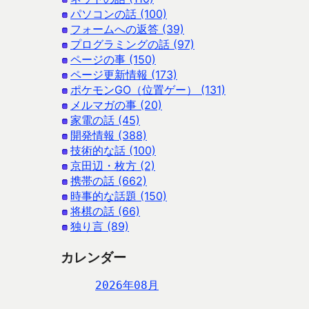
パソコンの話 (100)
フォームへの返答 (39)
プログラミングの話 (97)
ページの事 (150)
ページ更新情報 (173)
ポケモンGO（位置ゲー） (131)
メルマガの事 (20)
家電の話 (45)
開発情報 (388)
技術的な話 (100)
京田辺・枚方 (2)
携帯の話 (662)
時事的な話題 (150)
将棋の話 (66)
独り言 (89)
カレンダー
2026年08月