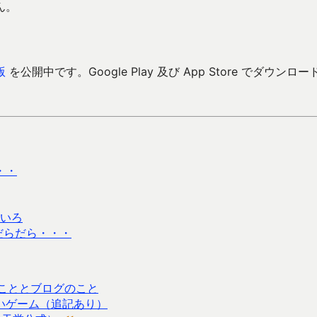
ん。
版
を公開中です。Google Play 及び App Store でダウンロー
・・
ろいろ
だらだら・・・
張のこととブログのこと
いゲーム（追記あり）