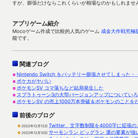
すが、膨張だけならこれくらいが相場なのかもしれませ
アプリゲーム紹介
Mocoゲーム作成で比較的人気のゲーム
成金大作戦究極
能です。
関連ブログ
Nintendo Switch をバッテリー膨張させてしまった・
ポケカがヤバい
ポケモンSV コマ落ちなど結局発生した
スプラトゥーン3の大型バージョンアップについてい
ポケモンSV の売上1000万本突破＆ポケモンのことを
前後のブログ
Twitter、文字数制限を4000字に拡
2022年12月12日
サーモンラン ビッグラン 運の要素が強
2022年12月10日