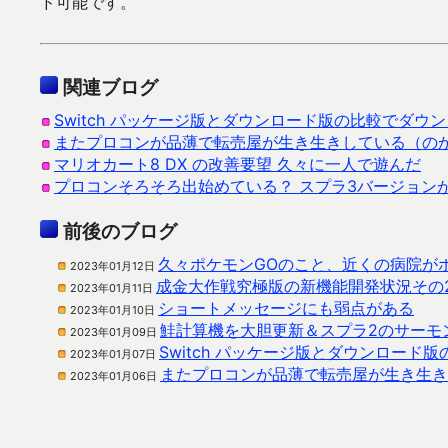
ド可能です。
関連ブログ
Switch パッケージ版とダウンロード版の比較でダ
またプロコンが品薄で転売屋が生き生きしている（の
マリオカート8 DX の改善要望 久々に一人で遊んだ
プロコンそろそろ出始めている？ スプラ3バージョン
前後のブログ
久々ポケモンGOのこと、近くの病院が
2023年01月12日
成金大作戦究極版の新機能開発状況その
2023年01月11日
ショートメッセージにも弱点がある
2023年01月10日
鮭計算機を大胆更新＆スプラ2のサーモ
2023年01月09日
Switch パッケージ版とダウンロー
2023年01月07日
またプロコンが品薄で転売屋が生き生き
2023年01月06日