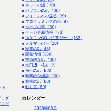
ネットの話 (110)
パソコンの話 (100)
フォームへの返答 (39)
プログラミングの話 (97)
ページの事 (150)
ページ更新情報 (173)
ポケモンGO（位置ゲー） (132)
メルマガの事 (20)
家電の話 (45)
開発情報 (388)
技術的な話 (100)
京田辺・枚方 (2)
携帯の話 (662)
時事的な話題 (150)
将棋の話 (66)
独り言 (89)
ット
カレンダー
ブログ
ブログ
2026年08月