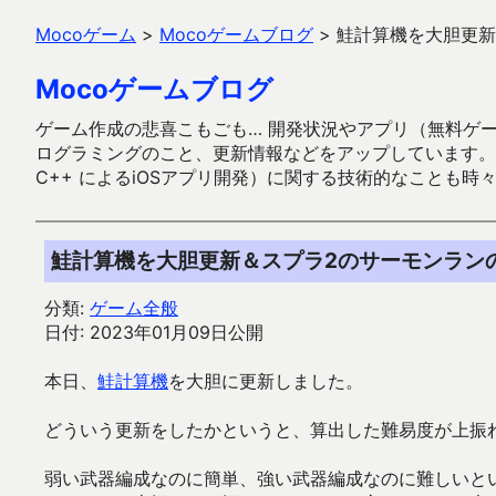
Mocoゲーム
>
Mocoゲームブログ
>
鮭計算機を大胆更新
Mocoゲームブログ
ゲーム作成の悲喜こもごも… 開発状況やアプリ（無料ゲーム多
ログラミングのこと、更新情報などをアップしています。ガラケー時代
C++ によるiOSアプリ開発）に関する技術的なことも時
鮭計算機を大胆更新＆スプラ2のサーモンラン
分類:
ゲーム全般
日付: 2023年01月09日公開
本日、
鮭計算機
を大胆に更新しました。
どういう更新をしたかというと、算出した難易度が上振
弱い武器編成なのに簡単、強い武器編成なのに難しいと