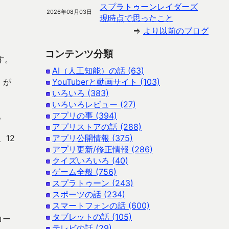
スプラトゥーンレイダーズ
2026年08月03日
現時点で思ったこと
⇒
より以前のブログ
コンテンツ分類
す。
AI（人工知能）の話 (63)
）が
YouTuberと動画サイト (103)
いろいろ (383)
いろいろレビュー (27)
。
アプリの事 (394)
アプリストアの話 (288)
12
アプリ公開情報 (375)
アプリ更新/修正情報 (286)
クイズいろいろ (40)
ゲーム全般 (756)
スプラトゥーン (243)
スポーツの話 (234)
スマートフォンの話 (600)
タブレットの話 (105)
ロー
テレビの話 (29)