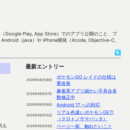
 Play, App Store）でのアプリ公開のこと、プ
）や iPhone開発（Xcode, Objective-C,
最新エントリー
ポケモンGO レイドの仕様は
2026年08月08日
要改善
麻雀系アプリ細かい不具合多
2026年08月07日
数修正中
Android 17 への対応
2026年08月06日
リアル色違いポケモンGET!
2026年08月05日
（クロトノサマバッタ）
気も
ページ一新、触れたいこと
2026年08月04日