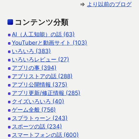
⇒
より以前のブログ
コンテンツ分類
AI（人工知能）の話 (63)
YouTuberと動画サイト (103)
いろいろ (383)
いろいろレビュー (27)
アプリの事 (394)
アプリストアの話 (288)
アプリ公開情報 (375)
アプリ更新/修正情報 (285)
クイズいろいろ (40)
ゲーム全般 (756)
スプラトゥーン (243)
スポーツの話 (234)
スマートフォンの話 (600)