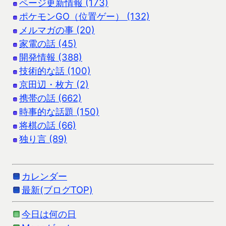
ページ更新情報 (173)
ポケモンGO（位置ゲー） (132)
メルマガの事 (20)
家電の話 (45)
開発情報 (388)
技術的な話 (100)
京田辺・枚方 (2)
携帯の話 (662)
時事的な話題 (150)
将棋の話 (66)
独り言 (89)
カレンダー
最新(ブログTOP)
今日は何の日