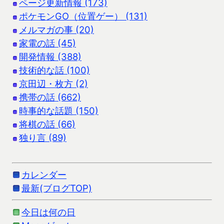
ページ更新情報 (173)
ポケモンGO（位置ゲー） (131)
メルマガの事 (20)
家電の話 (45)
開発情報 (388)
技術的な話 (100)
京田辺・枚方 (2)
携帯の話 (662)
時事的な話題 (150)
将棋の話 (66)
独り言 (89)
カレンダー
最新(ブログTOP)
今日は何の日