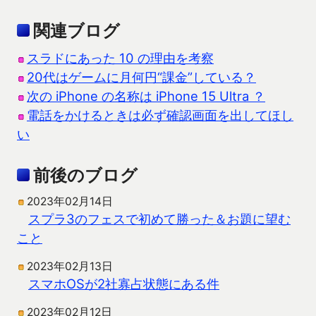
関連ブログ
スラドにあった 10 の理由を考察
20代はゲームに月何円“課金”している？
次の iPhone の名称は iPhone 15 Ultra ？
電話をかけるときは必ず確認画面を出してほし
い
前後のブログ
2023年02月14日
スプラ3のフェスで初めて勝った＆お題に望む
こと
2023年02月13日
スマホOSが2社寡占状態にある件
2023年02月12日