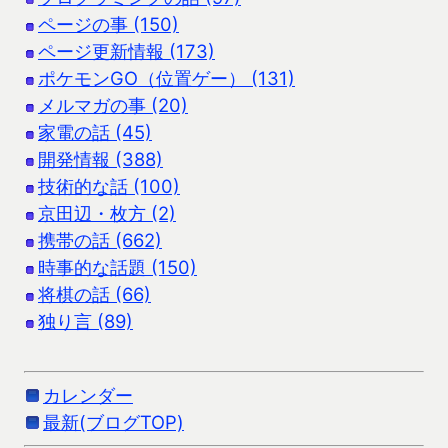
ページの事 (150)
ページ更新情報 (173)
ポケモンGO（位置ゲー） (131)
メルマガの事 (20)
家電の話 (45)
開発情報 (388)
技術的な話 (100)
京田辺・枚方 (2)
携帯の話 (662)
時事的な話題 (150)
将棋の話 (66)
独り言 (89)
カレンダー
最新(ブログTOP)