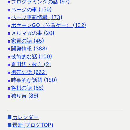
プログラミングの話 (97)
ページの事 (150)
ページ更新情報 (173)
ポケモンGO（位置ゲー） (132)
メルマガの事 (20)
家電の話 (45)
開発情報 (388)
技術的な話 (100)
京田辺・枚方 (2)
携帯の話 (662)
時事的な話題 (150)
将棋の話 (66)
独り言 (89)
カレンダー
最新(ブログTOP)