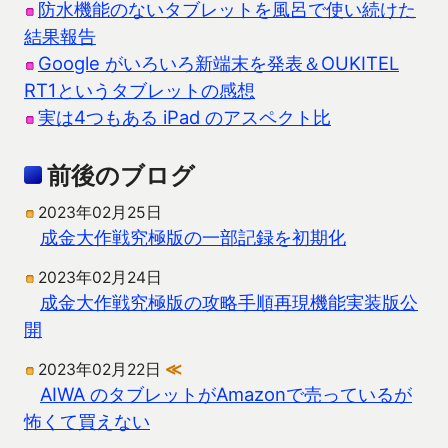
防水機能のないタブレットを風呂で使い続けた
結果報告
Google がいろいろ新端末を発表＆OUKITEL
RT1というタブレットの感想
実は4つもある iPad のアスペクト比
前後のブログ
2023年02月25日
成金大作戦究極版の一部記録を初期化
2023年02月24日
成金大作戦究極版の攻略手順再現機能実装版公
開
2023年02月22日
≪
AIWA のタブレットがAmazonで売っているが
怖くて買えない