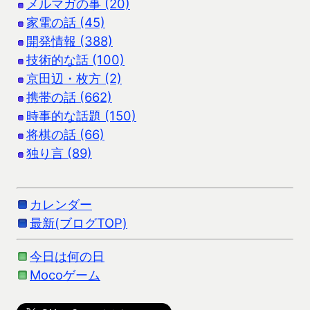
メルマガの事 (20)
家電の話 (45)
開発情報 (388)
技術的な話 (100)
京田辺・枚方 (2)
携帯の話 (662)
時事的な話題 (150)
将棋の話 (66)
独り言 (89)
カレンダー
最新(ブログTOP)
今日は何の日
Mocoゲーム