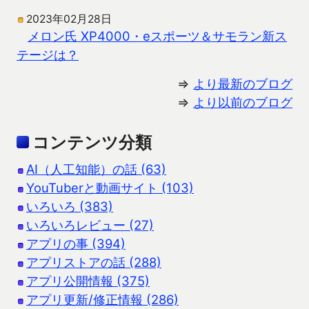
2023年02月28日
メロン氏 XP4000・eスポーツ＆サモラン新ス
テージは？
⇒
より最新のブログ
⇒
より以前のブログ
コンテンツ分類
AI（人工知能）の話 (63)
YouTuberと動画サイト (103)
いろいろ (383)
いろいろレビュー (27)
アプリの事 (394)
アプリストアの話 (288)
アプリ公開情報 (375)
アプリ更新/修正情報 (286)