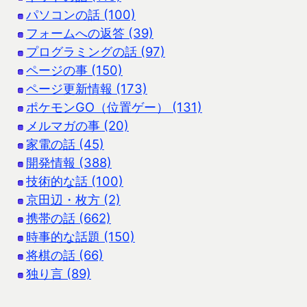
パソコンの話 (100)
フォームへの返答 (39)
プログラミングの話 (97)
ページの事 (150)
ページ更新情報 (173)
ポケモンGO（位置ゲー） (131)
メルマガの事 (20)
家電の話 (45)
開発情報 (388)
技術的な話 (100)
京田辺・枚方 (2)
携帯の話 (662)
時事的な話題 (150)
将棋の話 (66)
独り言 (89)