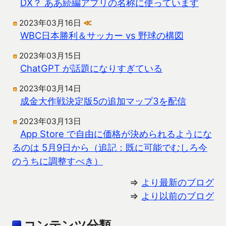
DX？ ああ続編アプリの名称に使っています
2023年03月16日
≪
WBC日本勝利＆サッカー vs 野球の構図
2023年03月15日
ChatGPT が話題になりすぎている
2023年03月14日
成金大作戦決定版5の追加マップ3を配信
2023年03月13日
App Store で自由に価格が決められるようにな
るのは 5月9日から（追記：既に可能でむしろ今
のうちに調整すべき）
⇒
より最新のブログ
⇒
より以前のブログ
コンテンツ分類