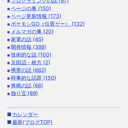
プログラミングの話 (97)
ページの事 (150)
ページ更新情報 (173)
ポケモンGO（位置ゲー） (132)
メルマガの事 (20)
家電の話 (45)
開発情報 (388)
技術的な話 (100)
京田辺・枚方 (2)
携帯の話 (662)
時事的な話題 (150)
将棋の話 (66)
独り言 (89)
カレンダー
最新(ブログTOP)