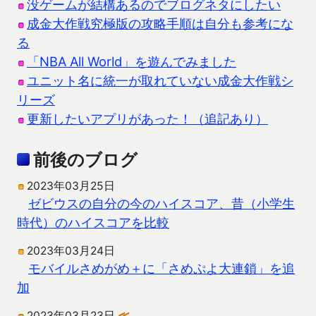
没ゲームが結構あるのでブログネタにしたい
成金大作戦究極版の攻略手順は自分も参考にな
る
「NBA All World」を遊んでみました
ユニット名に統一が取れていない成金大作戦シ
リーズ
更新したいアプリがあった！（追記あり）
前後のブログ
2023年03月25日
ゼビウスの自分の今のハイスコア、昔（小学生
時代）のハイスコアを比較
2023年03月24日
モバイルさめがめ＋に「さめぷよ大連鎖」を追
加
2023年03月23日
≪